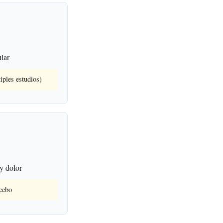
ular
iples estudios)
 y dolor
acebo