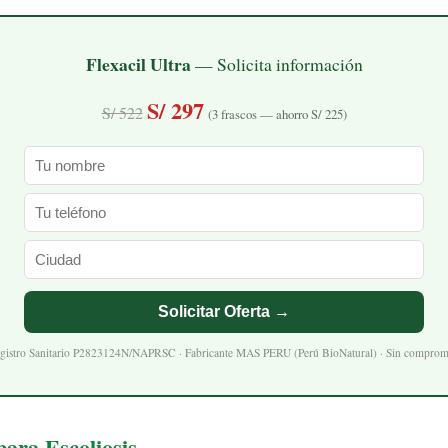
Flexacil Ultra
— Solicita información
S/ 297
S/ 522
(3 frascos — ahorro S/ 225)
Solicitar Oferta →
gistro Sanitario P2823124N/NAPRSC · Fabricante MAS PERU (Perú BioNatural) · Sin comprom
ara Escoliosis