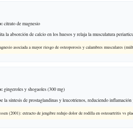
o:
citrato de magnesio
ita la absorción de calcio en los huesos y relaja la musculatura periartic
agnesio asociada a mayor riesgo de osteoporosis y calambres musculares (múlt
o:
gingeroles y shogaoles (300 mg)
e la síntesis de prostaglandinas y leucotrienos, reduciendo inflamación
en (2001): extracto de jengibre redujo dolor de rodilla en osteoartritis vs pl