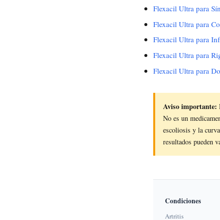
Flexacil Ultra para S
Flexacil Ultra para C
Flexacil Ultra para In
Flexacil Ultra para Ri
Flexacil Ultra para D
Aviso importante:
No es un medicamento
escoliosis y la curv
resultados pueden v
Condiciones
Artritis