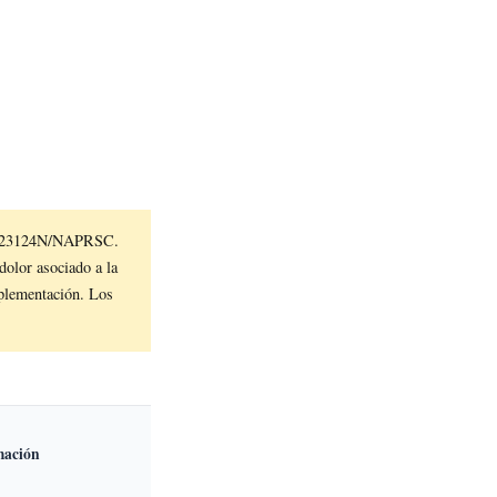
 P2823124N/NAPRSC.
dolor asociado a la
uplementación. Los
mación