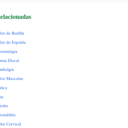
elacionadas
lor de Rodilla
olor de Espalda
bromialgia
rnia Discal
umbalgia
olor Muscular
ática
ta
sitis
pondilitis
lor Cervical