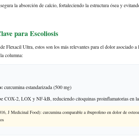
egura la absorción de calcio, fortaleciendo la estructura ósea y evitand
lave para Escoliosis
de Flexacil Ultra, estos son los más relevantes para el dolor asociado a l
 la columna:
o:
curcumina estandarizada (500 mg)
e COX-2, LOX y NF-kB, reduciendo citoquinas proinflamatorias en las
016, J Medicinal Food): curcumina comparable a ibuprofeno en dolor de osteoa
ios